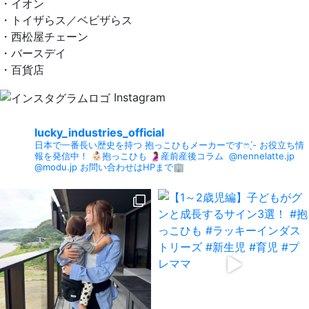
・イオン
・トイザらス／ベビザらス
・西松屋チェーン
・バースデイ
・百貨店
Instagram
lucky_industries_official
日本で一番長い歴史を持つ
抱っこひもメーカーですෆ ̖́-
お役立ち情
報を発信中！
👶🏻抱っこひも
🤰産前産後コラム
⁡
@nennelatte.jp
@modu.jp
お問い合わせはHPまで🏢