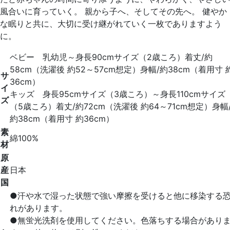
風合いに育っていく。 親から子へ、そしてその先へ。 健やか
な眠りと共に、大切に受け継がれていく一枚でありますよう
に。
ベビー 乳幼児～身長90cmサイズ（2歳ころ）着丈/約
58cm（洗濯後 約52～57cm想定）身幅/約38cm（着用寸 
サ
36cm）
イ
キッズ 身長95cmサイズ（3歳ころ）～身長110cmサイズ
ズ
（5歳ころ）着丈/約72cm（洗濯後 約64～71cm想定）身幅
約38cm（着用寸 約36cm）
素
綿100%
材
原
産
日本
国
●汗や水で湿った状態で強い摩擦を受けると他に移染する
れがあります。
●無蛍光洗剤を使用してください。色落ちする場合があり