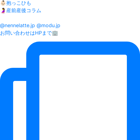
👶🏻抱っこひも
🤰産前産後コラム
@nennelatte.jp @modu.jp
お問い合わせはHPまで🏢