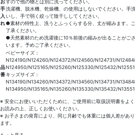
お
すので他の物とは別に洗ってください。
手
洗濯機、脱水機、乾燥機、の使用はしないでください。手
入
いし、手で弱く絞って陰干ししてください。
れ
●素材の特性上、洗うとふっくらする分、丈が縮みます。
了承ください。
●天然素材のため洗濯後に10％前後の縮みが出ることがご
います。予めご了承ください。
ベビーサイズ：
N124190/N124260/N124372/N124560/N124731/N12484
品
N124950/N125165/N125260/N125330/N125432/N12551
番
キッズサイズ：
N134190/N134260/N134372/N134560/N134731/N13484
N134950/N135165/N135260/N135330/N135432/N13551
※ 安全にお使いいただくために、ご使用前に取扱説明書をよく
お読みの上、正しくお使いください。
※ お子さまの発育により、同じ月齢でも体重には個人差があり
ます。
もっと見る